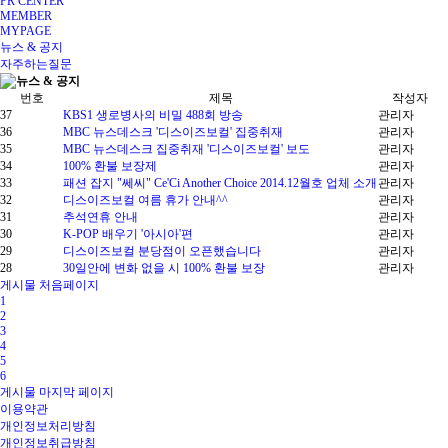
PR CENTER
MEMBER
MYPAGE
뉴스 & 공지
자주하는질문
번호
제목
작성자
37
KBS1 생로병사의 비밀 488회 방송
관리자
36
MBC 뉴스데스크 '디스이즈보컬' 집중취재
관리자
35
MBC 뉴스데스크 집중취재 '디스이즈보컬' 보도
관리자
34
100% 환불 보장제
관리자
33
패션 잡지 "쎄씨" Ce'Ci Another Choice 2014.12월호 업체 소개
관리자
32
디스이즈보컬 여름 휴가 안내^^
관리자
31
추석연휴 안내
관리자
30
K-POP 배우기 '아시아'편
관리자
29
디스이즈보컬 분당점이 오픈했습니다
관리자
28
30일안에 변화 없을 시 100% 환불 보장
관리자
게시물 처음페이지
1
2
3
4
5
6
게시물 마지막 페이지
이용약관
개인정보처리방침
개인정보취급방침